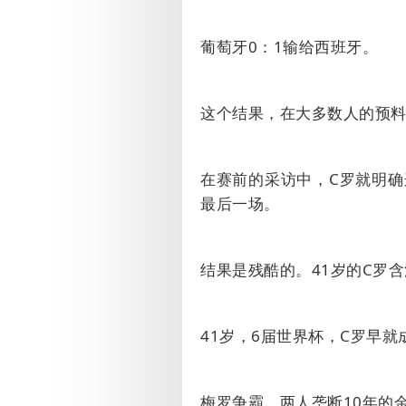
葡萄牙
0
：
1
输给西班牙。
这个结果，在大多数人的预
在赛前的采访中，
C
罗就明确
最后一场。
结果是残酷的。
41
岁的
C
罗含
41
岁，
6
届世界杯，
C
罗早就
梅罗争霸，两人垄断
10
年的