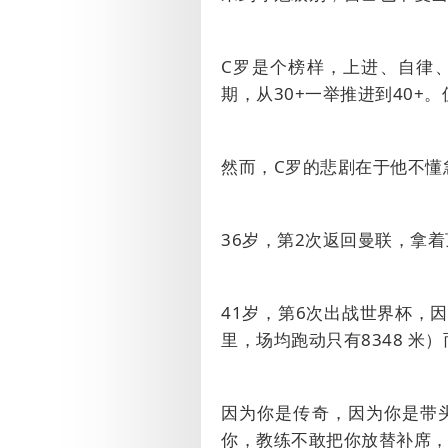
C
罗是个榜样，上进、自律
期，从
30+
一举推进到
40+
。
然而，
C
罗的悲剧在于他不懂
36
岁，第
2
次返回曼联，拿着
41
岁，第
6
次出战世界杯，因
里
，场均跑动只有
8348
米
）
因为你是传奇，因为你是带
你，教练不敢把你放替补席