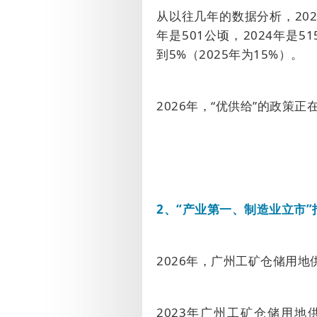
从以往几年的数据分析，
20
年是
501
公顷，
2024
年是
51
到
5%
（
2025
年为
15%
）。
2026
年，“优供给”的政策正
2
、
“
产业第一、制造业立市
”
2026
年，广州工矿仓储用地
2023
年广州工矿仓储用地