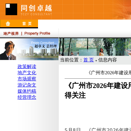
当前位置：
首 页
信息内容
政策解读
地产文化
《广州市2026年建
市场观察
《广州市2026年建
游记杂文
媒体约稿
得关注
经营理念
5
月
8
日，《广州市
2026
年建