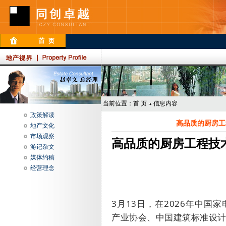
当前位置：
首 页
信息内容
政策解读
高品质的厨房工
地产文化
市场观察
高品质的厨房工程技
游记杂文
媒体约稿
经营理念
3
月
13
日，在
2026
年中国家
产业协会、
中国建筑
标准设