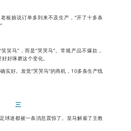
。老板娘说订单多到来不及生产，
“
开了十多条
。
”
“笑笑马”，而是“哭哭马”。常规产品不爆款，
要好好琢磨这个变化。
确实好。发觉“哭哭马”的商机，
10
多条生产线
三
足球迷都被一条消息震惊了。皇马解雇了主教