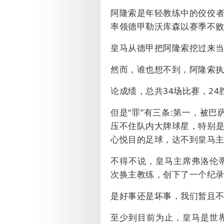
阿隆索是年轻教练中的佼佼
率领德甲勒沃库森以赛季不败
皇马从德甲把阿隆索挖过来
然而，谁也想不到，阿隆索
论成绩，总共
34
场比赛，
24
但是“罪”有三条
:
第一，被巴
压不住队内大牌球星，特别
心悦目的足球，达不到皇马
不得不说，皇马主席弗洛伦
次换主教练，创下了一个纪
是好事还是坏事，我们暂且
至少到目前为止，皇马是世