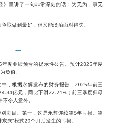
经》里讲了一句非常深刻的话：
为无为，事无
力争取做到最好，但又能淡泊面对得失。
一
5
年度业绩预亏的提示性公告。预计
2025
年度
润为负值。
之中，根据永辉发布的财务报告，
2025
年前三
24.34
亿元，同比下滑
22.21%
；前三季度归母
并不令人意外。
特别刺目。第一，这是永辉连续第
5
年亏损。第
胖东来”模式
20
个月后发生的亏损。