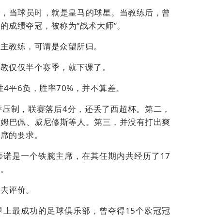
者，当球员时，就是皇马的球星。当教练后，曾
的成绩夺冠，被称为“战术大师”。
当主教练，可谓是众望所归。
执教仅仅半个赛季，就下课了。
胜
4
平
6
负，胜率
70%
，并不算差。
萨压制，联赛落后
4
分，还丢了西超杯。第二，
是姆巴佩、威尼修斯等人。第三，并没有打出爽
主席的要求。
蒂诺是一个铁腕主席，在其任期内共经历了
17
录。
不去评价。
界上最成功的足球俱乐部，曾夺得
15
个欧冠冠