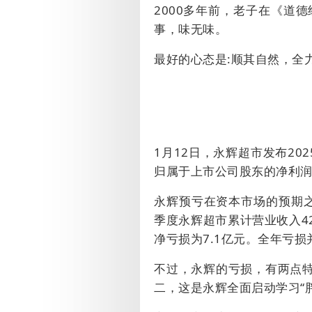
2000
多年前，老子在《道德
事，味无味
。
最好的心态是
:
顺其自然，全
1
月
12
日，永辉超市发布
202
归属于上市公司股东的净利
永辉预亏在资本市场的预期
季度永辉超市累计营业收入
4
净亏损为
7.1
亿元。全年亏损
不过，永辉的亏损，有两点
二，这是永辉全面启动学习“