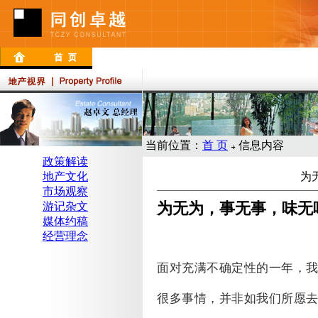
当前位置：
首 页
信息内容
政策解读
地产文化
为
市场观察
为无为，事无事，味无
游记杂文
媒体约稿
经营理念
面对充满不确定性的一年，
很多事情，并非如我们所愿