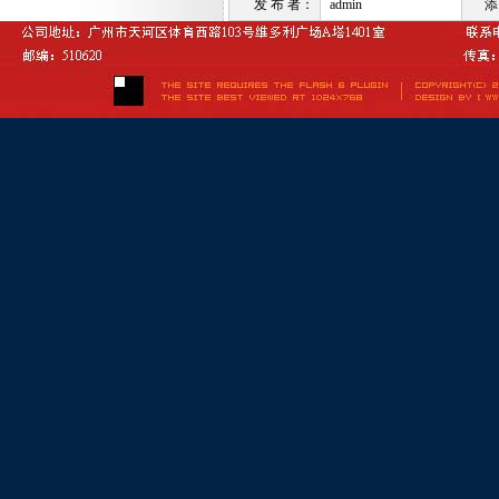
发 布 者：
admin
添