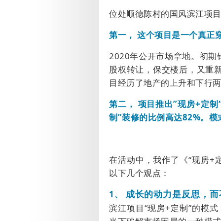
位处顺德陈村的国风滨江项
第一，
这个项目是一个真正
2020
年公开市场拿地。初期
股权转让，保交楼后，又重
目经历了地产的上升和下行
第二，
项目推出
”
现房
+
定制
制”装修的比例高达
82%
。模
在活动中，我作了《“现房
+
以下几个观点：
1、
成长的动力是反思，而
滨江项目“
现房
+
定制
”
的模式