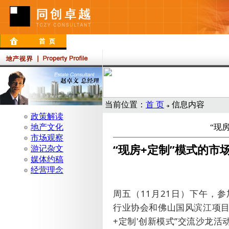
当前位置：
首 页
信息内容
政策解读
地产文化
“现
市场观察
“现房+定制”模式的市
游记杂文
媒体约稿
经营理念
周五（
11
月
21
日）下午，参
行业协会和佛山国风滨江项目
+
定制'创新模式”交流沙龙活