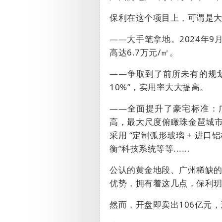
保利在这个项目上，可谓是
——
大手笔拿地。
2024
年
9
高达
6.7
万元
/
㎡。
——
争取到了前所未有的规
10%”
，实用率大大提高。
——全面提升了豪宅标准：
高，最大尺度俯瞰珠金琶城
采用
“
定制弧形玻璃
+
进口铝
衡
”
科技系统等等
......
公认的黄金地段、广州稀缺
优势，拥有着这几点，保利
然而，开盘即卖出
106
亿元，