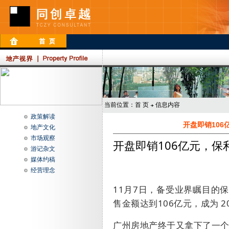
当前位置：
首 页
信息内容
政策解读
开盘即销10
地产文化
市场观察
开盘即销106亿元，
游记杂文
媒体约稿
经营理念
11
月
7
日，备受业界瞩目的
售金额达到
106
亿元，成为
2
广州房地产终于又拿下了一