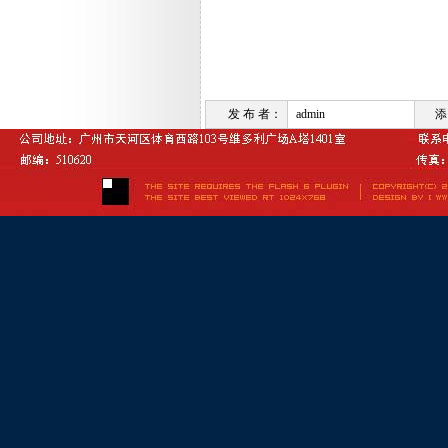
发 布 者：
admin
添