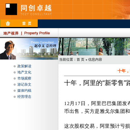
当前位置：
首 页
信息内容
政策解读
十年，
地产文化
市场观察
十年，阿里的“新零售”
游记杂文
媒体约稿
经营理念
12
月
17
日，阿里巴巴集团发
币出售，买方是雅戈尔集团
这次股权交易，阿里预计亏