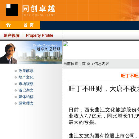
当前位置：
首 页
信息内容
政策解读
旺丁不旺
地产文化
市场观察
旺丁不旺财，大唐不夜
游记杂文
媒体约稿
经营理念
日前，西安曲江文化旅游股份
业收入
7.7
亿元，同比增长
11.
最大的亏损。
曲江文旅为国有控股上市公司