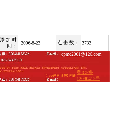
添 加 时
点 击 数：
2006-8-23
3733
间：
cpmc2001@126.com
粤ICP备
12090412号