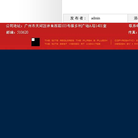
发 布 者：
admin
添