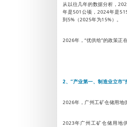
从以往几年的数据分析，
202
年是
501
公顷，
2024
年是
51
到
5%
（
2025
年为
15%
）。
2026
年，“优供给”的政策正
2
、
“
产业第一、制造业立市
”
2026
年，广州工矿仓储用地
2023
年广州工矿仓储用地