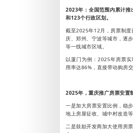
2023
年：全国范围内累计推
和
123
个行政区划。
截至
2025
年
12
月，房票制度
庆、郑州、宁波等城市，逐
等一线城市区域。
以厦门为例：
2025
年房票实
用率达
86%
，直接带动购房
2025
年，重庆推广房票安置
一是加大房票安置比例，稳
地上房屋征收、城中村改造
二是鼓励开发商加大使用房