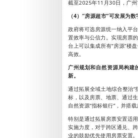
截至
2025
年
11
月
30
日，广州
（
4
）
“
房源超市“
可发展为数
政府将可选房源统一纳入平
置效率与公信力。实现房票
台上可以集成所有“房源”楼
高效。
广州规划和自然资源局构建
新。
通过拓展全域土地综合整治
“
标，以及房票、地票、通过
自然资源
“
指标银行
”
，并搭载
特别是通过拓展房票安置适
实施力度，对于跨区通兑、
业的鼓励优先使用房票安置