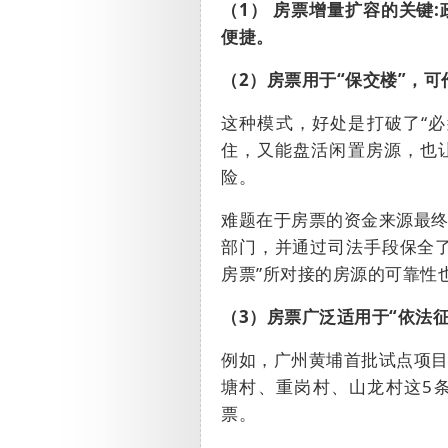
（1）
房票增量扩容的关键
:
便捷。
（2）
房票用于“
保交楼”，可
这种模式，好处是
打破了“
住，又能盘活闲置房源，也
险。
难题在于房票的资金来源最
部门，并通过司法手段保全
房票
”
所对接的房源的可靠性
（
3
）房票广泛适用于“依法
例如，广州黄埔首批试点项
塘村、重岗村、山龙村这
5
票。