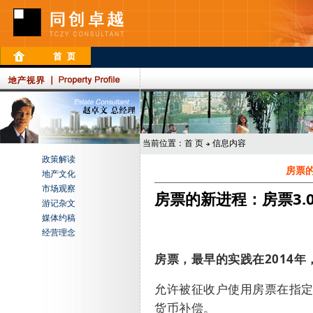
当前位置：
首 页
信息内容
政策解读
房票的
地产文化
市场观察
房票的新进程：房票3.
游记杂文
媒体约稿
经营理念
房票，最早的实践在
2014
年
允许被征收户使用房票在指
货币补偿
。