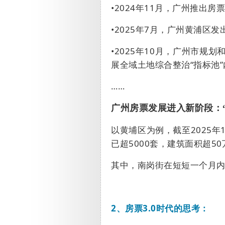
•
2024
年
11
月，广州推出房票
•
2025
年
7
月，广州黄浦区发
•
2025
年
10
月，
广州市规划
展全域土地综合整治
“
指标池
”
……
广州房票发展进入新阶段：
以黄埔区为例，
截至
2025
年
已超
5000
套
，建筑面积超
50
其中，南岗街在短短一个月
2、
房票
3.0
时代的思考：