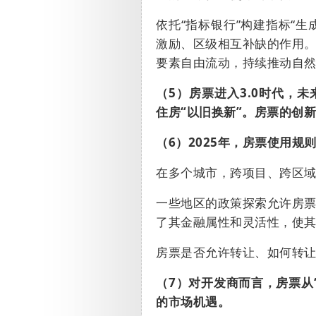
依托
“
指标银行
”
构建指标
“
生
激励、区级相互补缺的作用
要素自由流动，持续推动自
（
5
）
房票进入
3.0
时代，未
住房
“
以旧换新
”
。房票的创
（
6
）
2025
年，房票使用规
在多个城市，跨项目、跨区
一些地区的政策探索允许房
了其金融属性和灵活性，使其
房票是否允许转让、如何转
（
7
）对开发商而言，房票从
的市场机遇。