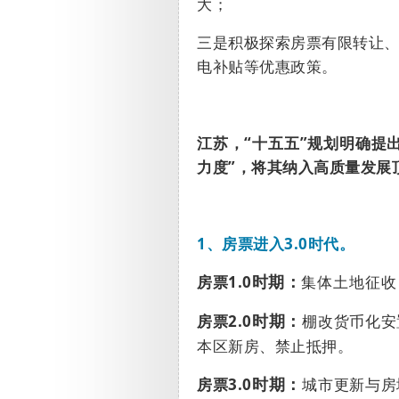
大；
三是积极探索房票有限转让
电补贴等优惠政策。
江苏，
“
十五五
”
规划明确提
力度
”
，将其纳入高质量发展
1、
房票进入
3.0
时代。
房票
1.0
集体土地征收
时期：
房票
2.0
棚改货币化安
时期：
本区新房、禁止抵押。
房票
3.0
城市更新与房
时期：