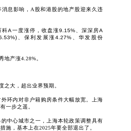
等消息影响，
A
股和港股的地产股迎来久违
万科A
一度涨停，收盘涨
9.15%
、深深房A
6.53%)
、保利发展
涨
4.27%
、华发股份
秀地产涨
4.28%
。
度之大，超出业界预期。
时外环内对非户籍购房条件大幅放宽。上海
只有一步之遥。
格的中心城市之一，上海本轮政策调整具有
性措施，基本上在
2025
年要全部退出了。