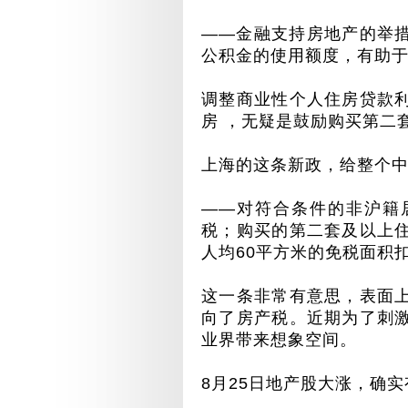
——
金融支持房地产的举
公积金的使用额度，有助
调整商业性个人住房贷款
房 ，无疑是鼓励购买第二
上海的这条新政，给整个
——
对符合条件的非沪籍
税；购买的第二套及以上
人均
60
平方米的免税面积
这一条非常有意思，表面
向了房产税。近期为了刺
业界带来想象空间。
8
月
25
日地产股大涨，确实