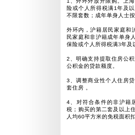
1
、外环外放开限购。上海
险或个人所得税
满
1
年及以
不限套数；成年单身人士
外环内，沪籍居民家庭和
民家庭和非沪籍成年单身
保险或个人所得税满
3
年及
2
、明确支持提取住房公积
公积金的贷款额度。
3
、调整商业性个人住房贷
套住房 。
4
、对符合条件的非沪籍
税；购买的第二套及以上
人均
60
平方米的免税面积