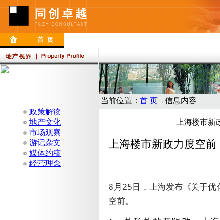
当前位置：
首 页
信息内容
政策解读
地产文化
上海楼市新
市场观察
上海楼市新政力度空前
游记杂文
媒体约稿
经营理念
8月
25
日，上海发布《关于优
空前。