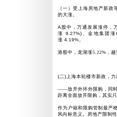
（一）受上海房地产新政
的大涨。
A
股中，万通发展
涨停，
涨
9.27%)
、金地集团
涨
涨
4.19%
。
港股中，龙湖涨
5.22%
，越
(
二
)
上海本轮楼市新政，力
——放开外环外限购，同
距离全面放开限购，其实
作为户籍和限购管制最严
风向标意义。房地产限制