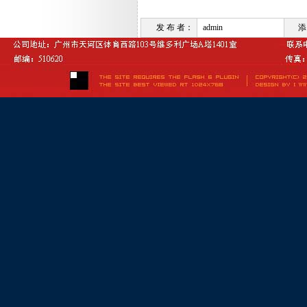
发 布 者：
admin
添