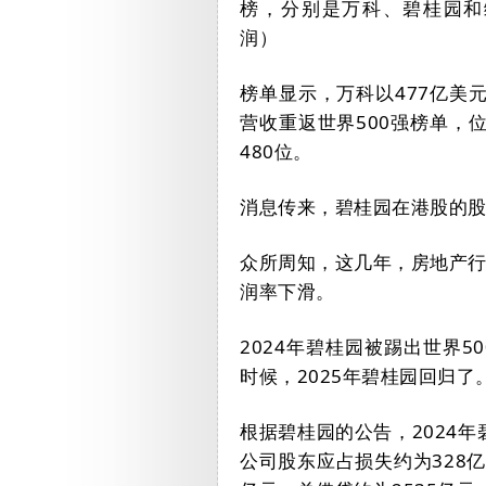
榜，分别是万科、碧桂园和
润）
榜单显示，万科以
477
亿美
营收重返世界
500
强榜单，
480
位。
消息传来，碧桂园在港股的
众所周知，这几年，房地产
润率下滑。
2024
年碧桂园被踢出世界
50
时候，
2025
年碧桂园回归了
根据碧桂园的公告，
2024
年
公司股东应占损失约为
328
亿