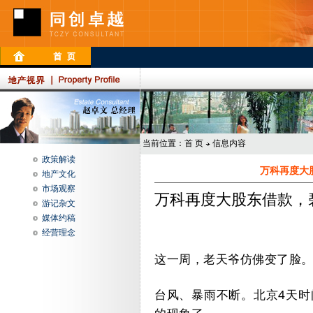
当前位置：
首 页
信息内容
政策解读
万科再度大
地产文化
市场观察
万科再度大股东借款，
游记杂文
媒体约稿
经营理念
这一周，老天爷仿佛变了脸
台风、暴雨不断。北京
4
天时