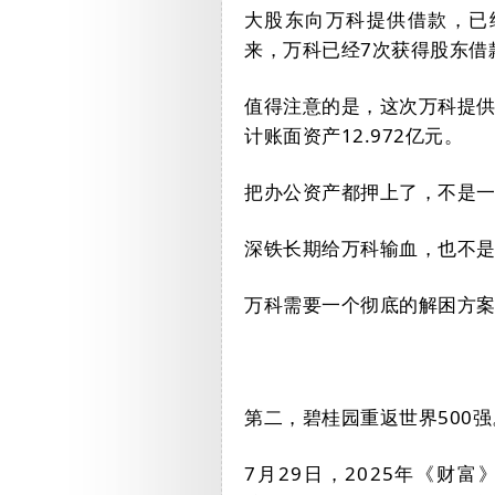
大股东向万科提供借款，已
来，万科已经
7
次获得股东借
值得注意的是，这次万科提
计账面资产
12.972
亿元。
把办公资产都押上了，不是
深铁长期给万科输血，也不
万科需要一个彻底的解困方
第二，碧桂园重返世界
500
强
7
月
29
日，
2025
年《财富