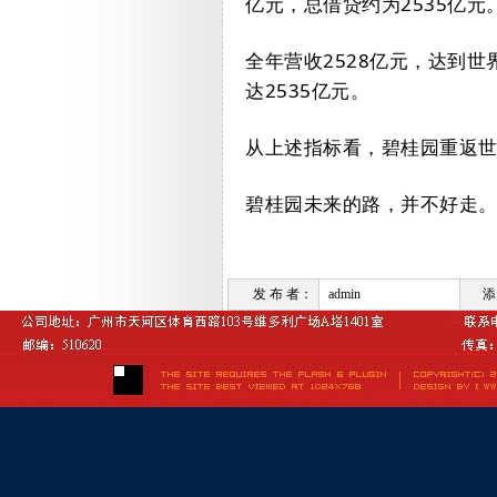
亿元，总借贷约为
2535
亿元
全年营收
2528
亿元，达到世
达
2535
亿元。
从上述指标看，碧桂园重返
碧桂园未来的路，并不好走
发 布 者：
admin
添